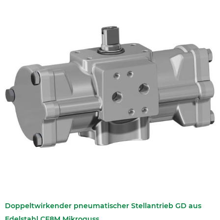
Doppeltwirkender pneumatischer Stellantrieb GD aus
Edelstahl CF8M Mikroguss