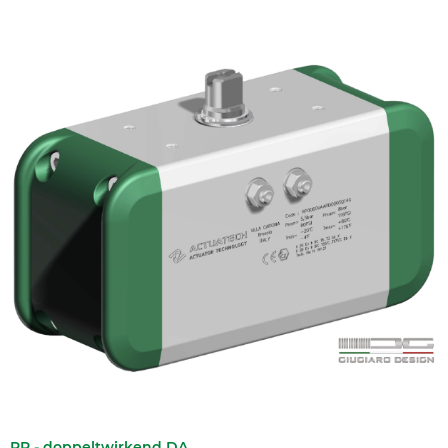
RP - doppeltwirkend DA