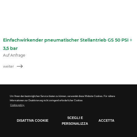
Einfachwirkender pneumatischer Stellantrieb GS 50 PSI ÷
3,5 bar
Auf Anfrage
weiter
Um Ihnen den bestmöglichen Service bieten zu können, verwendet diese Website Cookies. Für nähere
Informationen zur Deaktivierung nicht zwingend erforderlicher Cookies
Cookie policy.
SCEGLI E
DISATTIVA COOKIE
ACCETTA
PERSONALIZZA
Cookie Policy
Tecnici