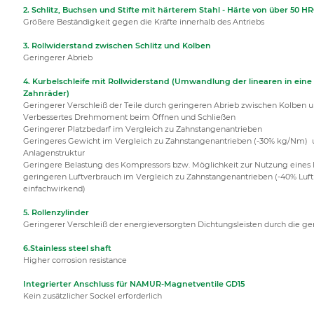
2. Schlitz, Buchsen und Stifte mit härterem Stahl - Härte von über 50 H
Größere Beständigkeit gegen die Kräfte innerhalb des Antriebs
3. Rollwiderstand zwischen Schlitz und Kolben
Geringerer Abrieb
4. Kurbelschleife mit Rollwiderstand (Umwandlung der linearen in ei
Zahnräder)
Geringerer Verschleiß der Teile durch geringeren Abrieb zwischen Kolben 
Verbessertes Drehmoment beim Öffnen und Schließen
Geringerer Platzbedarf im Vergleich zu Zahnstangenantrieben
Geringeres Gewicht im Vergleich zu Zahnstangenantrieben (-30% kg/Nm) 
Anlagenstruktur
Geringere Belastung des Kompressors bzw. Möglichkeit zur Nutzung eine
geringeren Luftverbrauch im Vergleich zu Zahnstangenantrieben (-40% L
einfachwirkend)
5. Rollenzylinder
Geringerer Verschleiß der energieversorgten Dichtungsleisten durch die ge
6.Stainless steel shaft
Higher corrosion resistance
Integrierter Anschluss für NAMUR-Magnetventile GD15
Kein zusätzlicher Sockel erforderlich