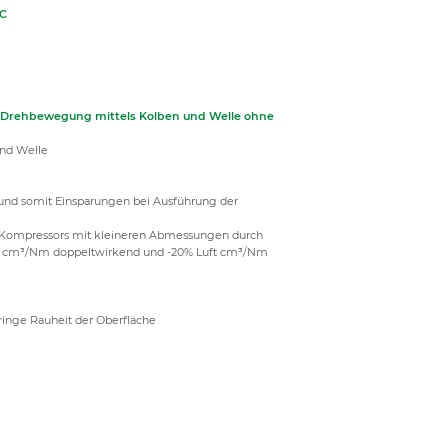
RC
ne Drehbewegung mittels Kolben und Welle ohne
und Welle
und somit Einsparungen bei Ausführung der
s Kompressors mit kleineren Abmessungen durch
uft cm³/Nm doppeltwirkend und -20% Luft cm³/Nm
ringe Rauheit der Oberfläche