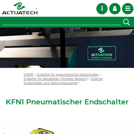
i
HOME
»
Zubehör für pneumatische stellantriebe
»
Zubehör für aktuatoren (Sicherer Bereich)
»
Externe
Endschalter und Stellungsanzeiger
»
KFN1 Pneumatischer Endschalter